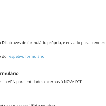
à DII através de formulário próprio, e enviado para o ender
o do
respetivo formulário
.
rmulário
acesso VPN para entidades externas à NOVA FCT.
rá usar o acesso VPN a solicitar.