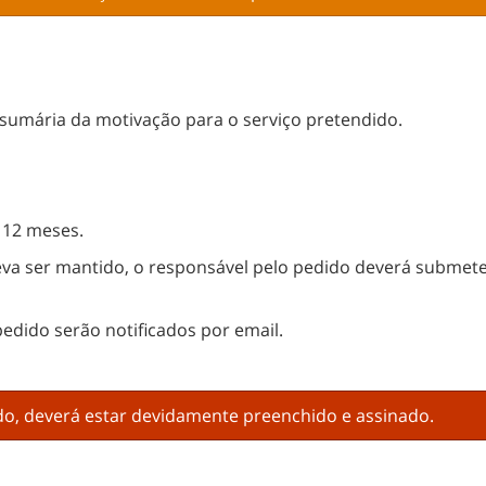
 sumária da motivação para o serviço pretendido.
 12 meses.
deva ser mantido, o responsável pelo pedido deverá submete
pedido serão notificados por email.
ido, deverá estar devidamente preenchido e assinado.