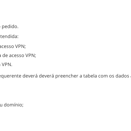
o pedido.
etendida:
 acesso VPN;
a de acesso VPN;
a VPN.
 requerente deverá deverá preencher a tabela com os dado
u domínio;