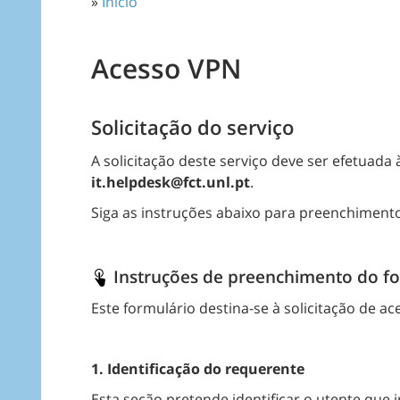
»
Início
Acesso VPN
Solicitação do serviço
A solicitação deste serviço deve ser efetuada 
it.helpdesk@fct.unl.pt
.
Siga as instruções abaixo para preenchiment
Instruções de preenchimento do fo
Este formulário destina-se à solicitação de 
1. Identificação do requerente
Esta seção pretende identificar o utente que i