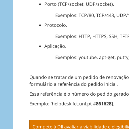
Porto (TCP/socket, UDP/socket).
Exemplos: TCP/80, TCP/443, UDP/
Protocolo.
Exemplos: HTTP, HTTPS, SSH, TFT
Aplicação.
Exemplos: youtube, apt-get, putty
Quando se tratar de um pedido de renovação o
formulário a referência do pedido inicial.
Essa referência é o número do pedido gerado 
Exemplo: [helpdesk.fct.unl.pt #
861628
].
Compete à DII avaliar a viabilidade e elegibi