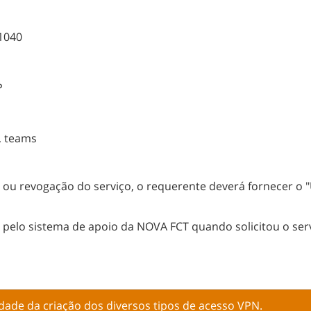
1040
P
, teams
u revogação do serviço, o requerente deverá fornecer o "U
pelo sistema de apoio da NOVA FCT quando solicitou o serv
lidade da criação dos diversos tipos de acesso VPN.