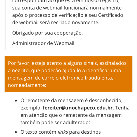
correspondam ao que está em nosso registro,
sua conta de webmail funcionará normalmente
após o processo de verificação e seu Certificado
de webmail será recriado novamente.
Obrigado por sua cooperação,
Administrador de Webmail
Por favor, esteja atento a alguns sinais, assinalados
a negrito, que poderão ajudá-lo a identificar uma
mensagem de correio eletrónico fraudulenta,
nomeadamente:
O remetente da mensagem é desconhecido,
exemplo,
fereiter@unochapeco.edu.br.
Tenha
em atenção que o remetente da mensagem
também pode ser adulterado;
O texto contém
links
para destinos