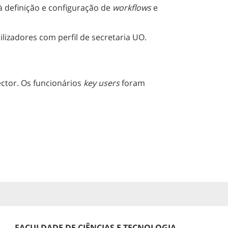
à definição e configuração de
workflows
e
ilizadores com perfil de secretaria UO.
ctor. Os funcionários
key users
foram
FACULDADE DE CIÊNCIAS E TECNOLOGIA