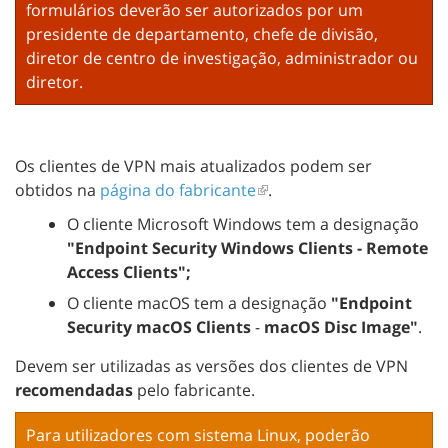
formulários deverão ser autorizados por um
presidente de departamento, chefe de divisão,
diretor de centro de investigação, administrador ou
diretor.
Os clientes de VPN mais atualizados podem ser
obtidos na
página do fabricante
.
O cliente Microsoft Windows tem a designação
"Endpoint Security Windows Clients - Remote
Access Clients
";
O cliente macOS tem a designação
"Endpoint
Security macOS Clients
-
macOS Disc Image"
.
Devem ser utilizadas as versões dos clientes de VPN
recomendadas
pelo fabricante.
Para utilizadores com sistema Linux, poderão