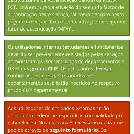
os do
Sistema de Autenticação Central
da NOVA
FCT. Está em curso a ativação do segundo factor de
autenticação neste serviço, tal como descrito nesta
página na secção "Processo de ativação do segundo
fator de autenticação (MFA)".
Os utilizadores internos (estudantes e funcionários)
deverão ser previamente registados pelos serviços
administrativos (secretariados de departamentos e
DRH) nos
grupos CLIP
. Os estudantes deverão
confirmar junto dos secretariados de
departamentos se já estão inseridos no respetivo
grupo CLIP departamental.
Aos utilizadores de entidades externas serão
atribuídas credenciais específicas com validade pré-
estabelecida. Nestes casos é necessário realizar um
pedido através do
seguinte formulário
. Os