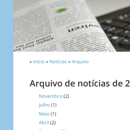
»
Início
»
Notícias
»
Arquivo
Arquivo de notícias de 
Novembro
(2)
Julho
(1)
Maio
(1)
Abril
(2)