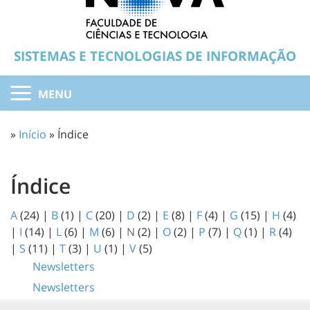
SISTEMAS E TECNOLOGIAS DE INFORMAÇÃO
MENU
»
Início
» Índice
Índice
A
(24)
|
B
(1)
|
C
(20)
|
D
(2)
|
E
(8)
|
F
(4)
|
G
(15)
|
H
(4)
|
I
(14)
|
L
(6)
|
M
(6)
|
N
(2)
|
O
(2)
|
P
(7)
|
Q
(1)
|
R
(4)
|
S
(11)
|
T
(3)
|
U
(1)
|
V
(5)
Newsletters
Newsletters