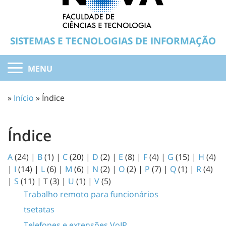
SISTEMAS E TECNOLOGIAS DE INFORMAÇÃO
MENU
»
Início
» Índice
Índice
A
(24)
|
B
(1)
|
C
(20)
|
D
(2)
|
E
(8)
|
F
(4)
|
G
(15)
|
H
(4)
|
I
(14)
|
L
(6)
|
M
(6)
|
N
(2)
|
O
(2)
|
P
(7)
|
Q
(1)
|
R
(4)
|
S
(11)
|
T
(3)
|
U
(1)
|
V
(5)
Trabalho remoto para funcionários
tsetatas
Telefones e extensões VoIP