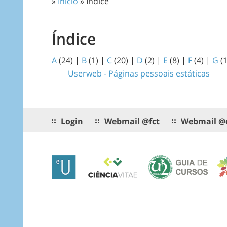
»
Início
» Índice
Índice
A
(24)
|
B
(1)
|
C
(20)
|
D
(2)
|
E
(8)
|
F
(4)
|
G
(
Userweb - Páginas pessoais estáticas
Login
Webmail @fct
Webmail @