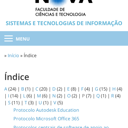
SISTEMAS E TECNOLOGIAS DE INFORMAÇÃO
MENU
»
Início
» Índice
Índice
A
(24)
|
B
(1)
|
C
(20)
|
D
(2)
|
E
(8)
|
F
(4)
|
G
(15)
|
H
(4)
|
I
(14)
|
L
(6)
|
M
(6)
|
N
(2)
|
O
(2)
|
P
(7)
|
Q
(1)
|
R
(4)
|
S
(11)
|
T
(3)
|
U
(1)
|
V
(5)
Protocolo Autodesk Education
Protocolo Microsoft Office 365
Protocolos centrais de software de apoio ao