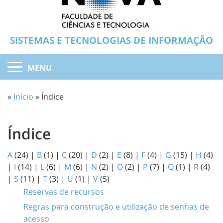
SISTEMAS E TECNOLOGIAS DE INFORMAÇÃO
MENU
»
Início
» Índice
Índice
A
(24)
|
B
(1)
|
C
(20)
|
D
(2)
|
E
(8)
|
F
(4)
|
G
(15)
|
H
(4)
|
I
(14)
|
L
(6)
|
M
(6)
|
N
(2)
|
O
(2)
|
P
(7)
|
Q
(1)
|
R
(4)
|
S
(11)
|
T
(3)
|
U
(1)
|
V
(5)
Reservas de recursos
Regras para construção e utilização de senhas de
acesso