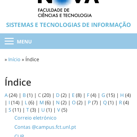
SISTEMAS E TECNOLOGIAS DE INFORMAÇÃO
MENU
»
Início
» Índice
Índice
A
(24)
|
B
(1)
|
C
(20)
|
D
(2)
|
E
(8)
|
F
(4)
|
G
(15)
|
H
(4)
|
I
(14)
|
L
(6)
|
M
(6)
|
N
(2)
|
O
(2)
|
P
(7)
|
Q
(1)
|
R
(4)
|
S
(11)
|
T
(3)
|
U
(1)
|
V
(5)
Correio eletrónico
Contas @campus.fct.unl.pt
CLIP